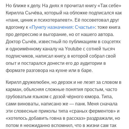
Но ближе к делу. На днях я прочитал книгу «Так себе»
Кирилла Сычёва, который на обложке подписался как
«панк, циник и психотерапевт». Её посоветовал друг
вдогонку к
«Пункту назначения: Счастье»
: тоже книга
про депрессию и выгорание, но от нашего автора.
Доктор Сычёв, известный по публикациям в соцсетях
и одноимённому каналу на Youtube с сотней тысяч
подписчиков, написал книгу, в которой собрал свой
опыт и постарался донести его до аудитории в
формате разговора на кухне или в баре.
Кирилл дружелюбен, но дерзок и не лезет за словом в
карман, объясняя сложные понятия простым, часто
грубоватым языком с дозой чёрного юмора. Типа,
сами виноваты, написано же — панк. Меня сначала
эти словесные приколы типа «сраных ферментов» и
«хотелось добавить говна в рассказ» раздражали, но
потом я неожиданно вспомнил, что в жизни сам так