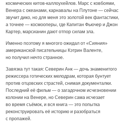
космических китов-каллоухейлов. Марс с ковбоями,
Венера с океанами, карнавалы на Плутоне — сейчас
звучит дико, но для меня это золотой век фантастики,
а точнее — космооперы, где Капитан Фьючер и Джон
Картер, марсианин дают отпор силам зла.
Именно поэтому я многого ожидал от «Сияния»
американской писательницы Кэтрин Валенте,
но получил нечто странное.
Завязка тут такая: Северин Анк — дочь знаменитого
режиссера готических мелодрам, которая бунтует
против отцовских страстей, снимая документалки.
Последний её фильм — о загадочном исчезновении
колонии на Венере, но Северин сама исчезает
во время съёмок, и вся книга — это попытка
реконструировать её историю и разобраться
с пропажей.