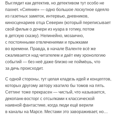
Выглядит как детектив, но детективом тут особо не
пахнет. «Сияние» — одно большое лоскутное одеяло
из газетных заметок, интервью, дневников,
киносценариев отца Северин (который переписывает
свой фильм о дочери из нуара в готику, потом
в детскую сказку). Нелинейно, мозаично,
с постоянными отвлечениями и прыжками
во времени. Правда, в начале Валенте всё же
сжаливается над читателем и даёт ему хронологию
событий — без неё даже близко не поймёшь, что
за дичь происходит.
С одной стороны, тут целая кладезь идей и концептов,
которых другому автору хватило бы томов на пять.
Сеттинг тоже прекрасен — чистый, что называется,
декопанк-восторг с отсылками к классической
наивной фантастике, когда люди ещё верили
в каналы на Марсе. Местами это завораживает, но…