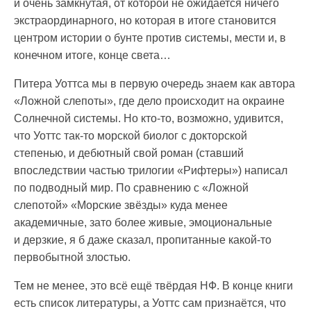
и очень замкнутая, от которой не ожидается ничего
экстраординарного, но которая в итоге становится
центром истории о бунте против системы, мести и, в
конечном итоге, конце света…
Питера Уоттса мы в первую очередь знаем как автора
«Ложной слепоты», где дело происходит на окраине
Солнечной системы. Но кто-то, возможно, удивится,
что Уоттс так-то морской биолог с докторской
степенью, и дебютный свой роман (ставший
впоследствии частью трилогии «Рифтеры») написал
по подводный мир. По сравнению с «Ложной
слепотой» «Морские звёзды» куда менее
академичные, зато более живые, эмоциональные
и дерзкие, я б даже сказал, пропитанные какой-то
первобытной злостью.
Тем не менее, это всё ещё твёрдая НФ. В конце книги
есть список литературы, а Уоттс сам признаётся, что