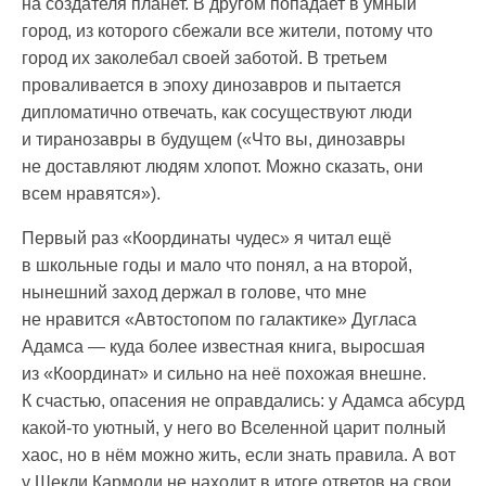
на создателя планет. В другом попадает в умный
город, из которого сбежали все жители, потому что
город их заколебал своей заботой. В третьем
проваливается в эпоху динозавров и пытается
дипломатично отвечать, как сосуществуют люди
и тиранозавры в будущем («Что вы, динозавры
не доставляют людям хлопот. Можно сказать, они
всем нравятся»).
Первый раз «Координаты чудес» я читал ещё
в школьные годы и мало что понял, а на второй,
нынешний заход держал в голове, что мне
не нравится «Автостопом по галактике» Дугласа
Адамса — куда более известная книга, выросшая
из «Координат» и сильно на неё похожая внешне.
К счастью, опасения не оправдались: у Адамса абсурд
какой-то уютный, у него во Вселенной царит полный
хаос, но в нём можно жить, если знать правила. А вот
у Шекли Кармоди не находит в итоге ответов на свои