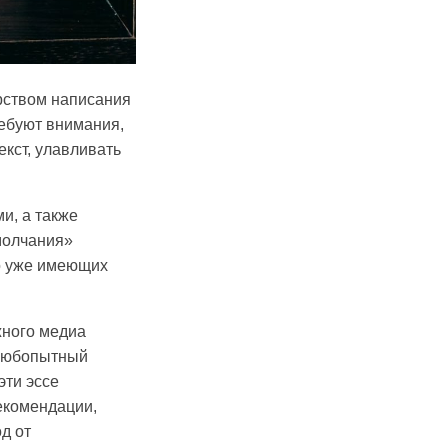
ерством написания
ребуют внимания,
екст, улавливать
и, а также
молчания»
но уже имеющих
жного медиа
 любопытный
эти эссе
екомендации,
д от