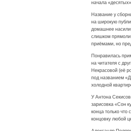
начала «десятых» 
Название у сборни
на широкую публик
домашнее насилие,
слишком прямолин
приёмами, но пре
Понравилась прим
на читателя с др
Некрасовой (её р
под названием «Д
холодной квартире
У Антона Секисов
зарисовка «Сон ку
конца только что 
концовку любой ц
Александр Поляри