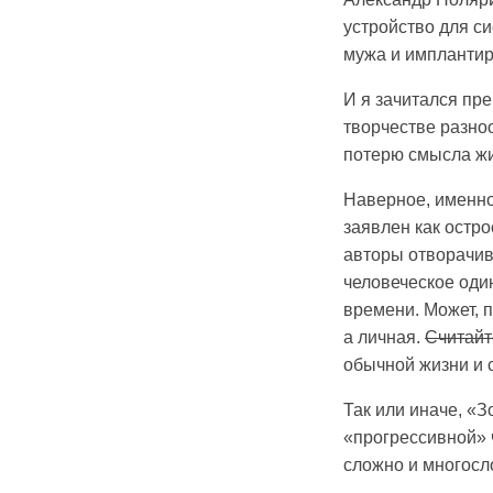
устройство для с
мужа и имплантир
И я зачитался пр
творчестве разно
потерю смысла жи
Наверное, именно
заявлен как остро
авторы отворачива
человеческое оди
времени. Может, 
а личная.
Считайт
обычной жизни и 
Так или иначе, «З
«прогрессивной» 
сложно и многосл