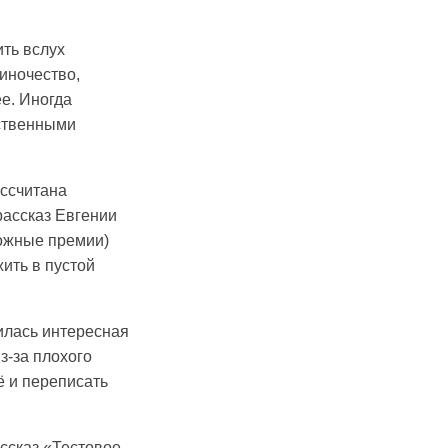
ить вслух
иночество,
е. Иногда
ественными
ассчитана
рассказ Евгении
можные премии)
ить в пустой
илась интересная
з-за плохого
ё и переписать
ссказ «Тестовое