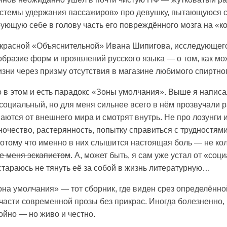
истемы удержания пассажиров» про девушку, пытающуюся с
ующую себе в голову часть его повреждённого мозга на «к
екрасной «Объяснительной» Ивана Шипигова, исследующег
образие форм и проявлений русского языка — о том, как м
зни через призму отсутствия в магазине любимого спиртног
 в этом и есть парадокс «Зоны умолчания». Выше я написал
социальный, но для меня сильнее всего в нём прозвучали р
ются от внешнего мира и смотрят внутрь. Не про лозунги и
ночество, растерянность, попытку справиться с трудностям
потому что именно в них слышится настоящая боль — не ко
е меня эскапистом
. А, может быть, я сам уже устал от «соц
стараюсь не тянуть её за собой в жизнь литературную…
она умолчания» — тот сборник, где виден срез определённо
части современной прозы без прикрас. Иногда болезненно,
ойно — но живо и честно.