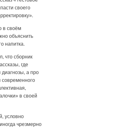
пасти своего
орректировку».
о в своём
ожно объяснить
о напитка.
, что сборник
ассказы, где
 диагнозы, а про
и современного
ллективная,
иалочки» в своей
й, условно
 иногда чрезмерно