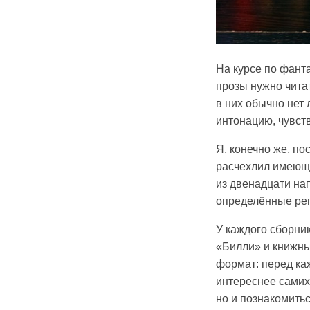
На курсе по фант
прозы нужно чита
в них обычно нет 
интонацию, чувст
Я, конечно же, п
расчехлил имеющи
из двенадцати на
определённые ре
У каждого сборник
«Билли» и книжн
формат: перед ка
интереснее самих
но и познакомитьс