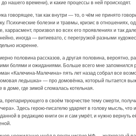
до нашего времени), и какие процессы в ней происходят.
ка говорящее, так как внутри — то, о чём не принято говор
у. Психические болезни и травмы, кризис в отношениях, од
 харрасмент, произвол во всех его проявлениях и так дале
ейно, иногда — витиевато, с перегрузкой разными худож
дельно искренне.
ерно половина рассказов, а другая половина, вероятно, р
угими болями и ожиданиями. Больше всего мне запомнился 
оман «Калечина-Малечина» пять лет назад собрал все воз
омовая ледышка» — про домовёнка, который пытается выж
 в доме, где зимой сломалась котельная.
а, препарирующего в своём творчестве тему смерти, получ
чера». Здесь герою-писателю ударяет в голову мысль, что и
сданной в редакцию книги он и сам умрёт, и нужно вернуть е
еной.
нов неожиданно ушёл в почти чистую НФ — жутковатый ра