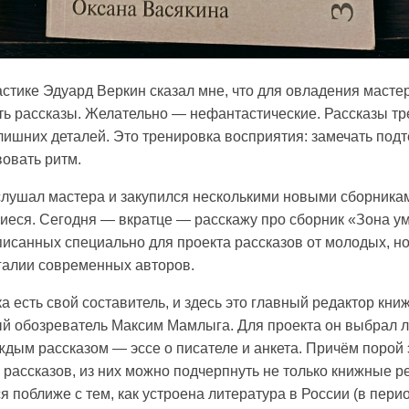
астике Эдуард Веркин сказал мне, что для овладения маст
ть рассказы. Желательно — нефантастические. Рассказы т
лишних деталей. Это тренировка восприятия: замечать подт
вовать ритм.
ослушал мастера и закупился несколькими новыми сборникам
еся. Сегодня — вкратце — расскажу про сборник «Зона у
писанных специально для проекта рассказов от молодых, 
галии современных авторов.
а есть свой составитель, и здесь это главный редактор кни
ый обозреватель Максим Мамлыга. Для проекта он выбрал
ждым рассказом — эссе о писателе и анкета. Причём порой 
 рассказов, из них можно подчерпнуть не только книжные р
я поближе с тем, как устроена литература в России (в перио