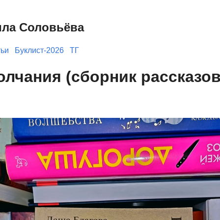
ила Соловьёва
тьи
Буклист-2026
ТГ
олчания (сборник рассказов