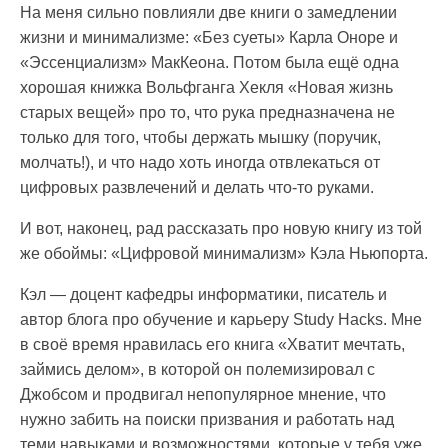
На меня сильно повлияли две книги о замедлении
жизни и минимализме: «Без суеты» Карла Оноре и
«Эссенциализм» МакКеона. Потом была ещё одна
хорошая книжка Вольфганга Хекля «Новая жизнь
старых вещей» про то, что рука предназначена не
только для того, чтобы держать мышку (поручик,
молчать!), и что надо хоть иногда отвлекаться от
цифровых развлечений и делать что-то руками.
И вот, наконец, рад рассказать про новую книгу из той
же обоймы: «Цифровой минимализм» Кэла Ньюпорта.
Кэл — доцент кафедры информатики, писатель и
автор блога про обучение и карьеру Study Hacks. Мне
в своё время нравилась его книга «Хватит мечтать,
займись делом», в которой он полемизировал с
Джобсом и продвигал непопулярное мнение, что
нужно забить на поиски призвания и работать над
теми навыками и возможностями, которые у тебя уже